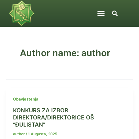
Skip
Post
to
pagination
content
Author name: author
Obavještenja
KONKURS ZA IZBOR
DIREKTORA/DIREKTORICE OŠ
“ĐULISTAN”
author
/
1 Augusta, 2025