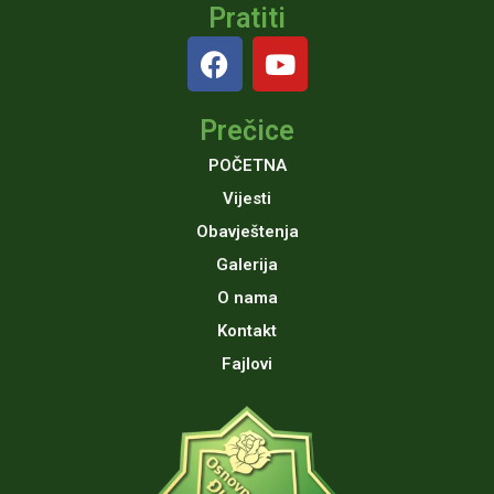
Pratiti
F
Y
a
o
c
u
Prečice
e
t
b
u
POČETNA
o
b
Vijesti
o
e
Obavještenja
k
Galerija
O nama
Kontakt
Fajlovi