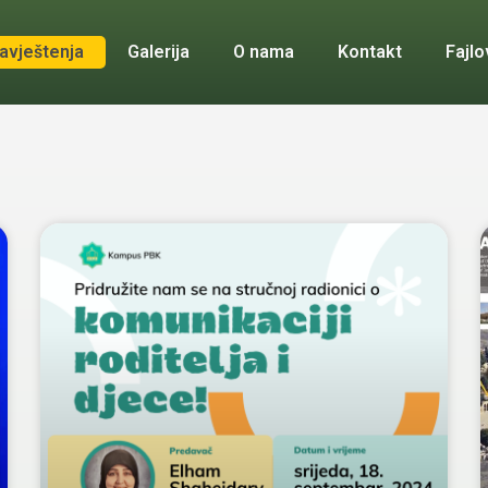
avještenja
Galerija
O nama
Kontakt
Fajlo
Page
Page