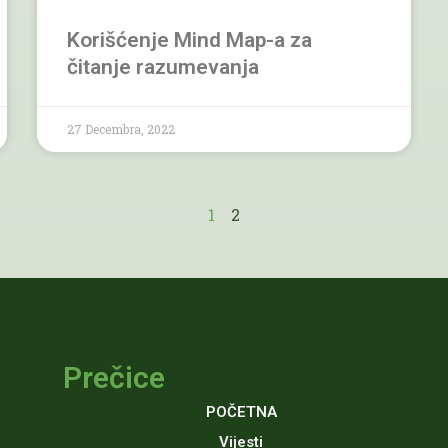
Korišćenje Mind Map-a za
čitanje razumevanja
27 Decembra, 2022
1
2
Prečice
POČETNA
Vijesti