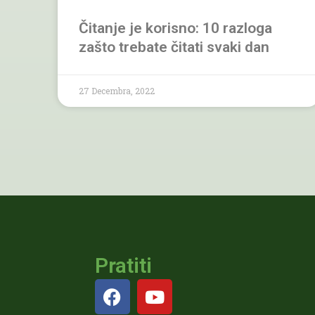
Čitanje je korisno: 10 razloga
zašto trebate čitati svaki dan
27 Decembra, 2022
Pratiti
F
Y
a
o