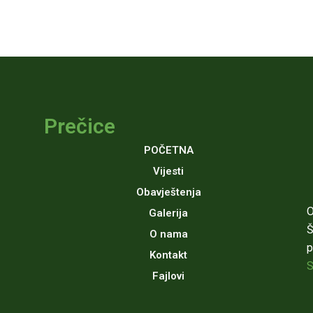
Prečice
POČETNA
Vijesti
Obavještenja
O
Galerija
Š
O nama
p
Kontakt
S
Fajlovi