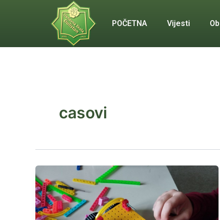
Skip
to
POČETNA
Vijesti
Ob
content
casovi