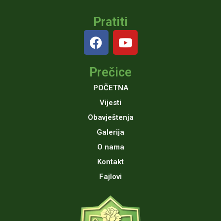
Pratiti
F
Y
a
o
c
u
Prečice
e
t
b
u
POČETNA
o
b
Vijesti
o
e
Obavještenja
k
Galerija
O nama
Kontakt
Fajlovi