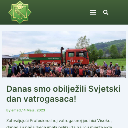
Skip
Post
to
navigation
content
Danas smo obilježili Svjetski
dan vatrogasaca!
By
emad
/
4 Maja, 2023
Zahvaljujući Profesionalnoj vatrogasnoj jedinici Visoko,
danas su naša djeca imala priliku da na licu mjesta vide