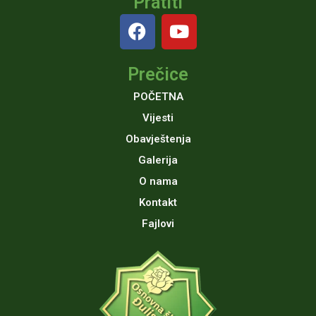
Pratiti
F
Y
a
o
c
u
Prečice
e
t
b
u
POČETNA
o
b
Vijesti
o
e
Obavještenja
k
Galerija
O nama
Kontakt
Fajlovi