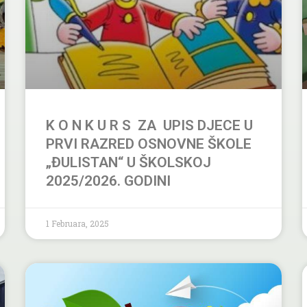
K O N K U R S ZA UPIS DJECE U
PRVI RAZRED OSNOVNE ŠKOLE
„ĐULISTAN“ U ŠKOLSKOJ
2025/2026. GODINI
1 Februara, 2025