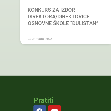
KONKURS ZA IZBOR
DIREKTORA/DIREKTORICE
OSNOVNE ŠKOLE “ĐULISTAN”
20 Januara, 2025
Pratiti
F
Y