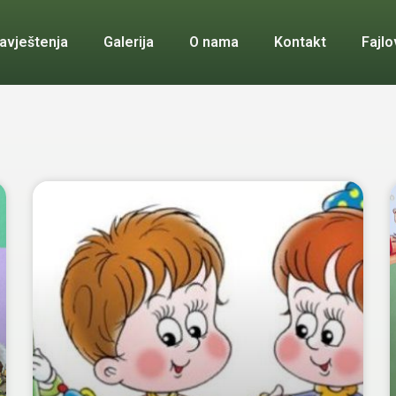
avještenja
Galerija
O nama
Kontakt
Fajlo
Page
Page
Page
Page
Page
Page
Page
Page