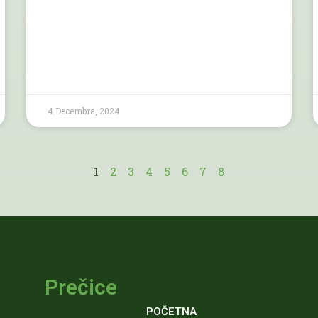
4 Decembra, 2024
1
2
3
4
5
6
7
8
Prečice
POČETNA