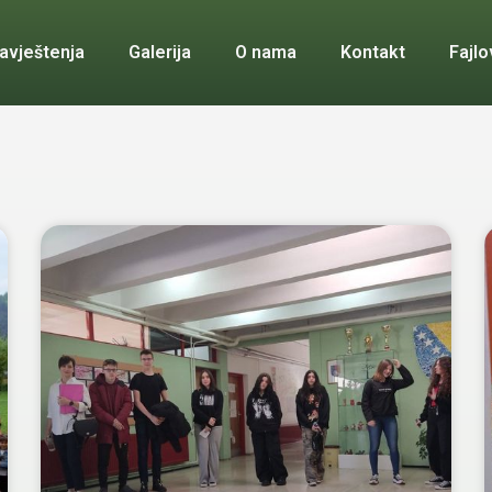
avještenja
Galerija
O nama
Kontakt
Fajlo
Page
Page
Page
Page
Page
Page
Page
Page