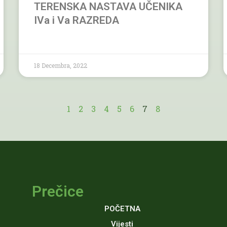
TERENSKA NASTAVA UČENIKA
IVa i Va RAZREDA
18 Decembra, 2022
1
2
3
4
5
6
7
8
Prečice
POČETNA
Vijesti