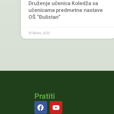
Druženje učenica Koledža sa
učenicama predmetne nastave
OŠ “Đulistan”
18 Marta, 2023
Pratiti
F
Y
a
o