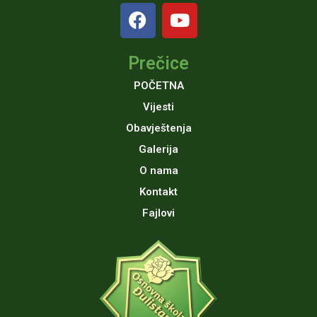
F
Y
a
o
c
u
Prečice
e
t
b
u
POČETNA
o
b
Vijesti
o
e
Obavještenja
k
Galerija
O nama
Kontakt
Fajlovi