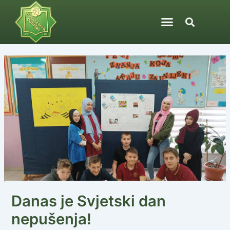
Skip
Post
to
navigation
content
Danas je Svjetski dan
nepušenja!