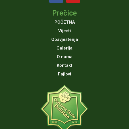
c
u
Prečice
e
t
b
u
POČETNA
o
b
Vijesti
o
e
Obavještenja
k
Galerija
O nama
Kontakt
Fajlovi