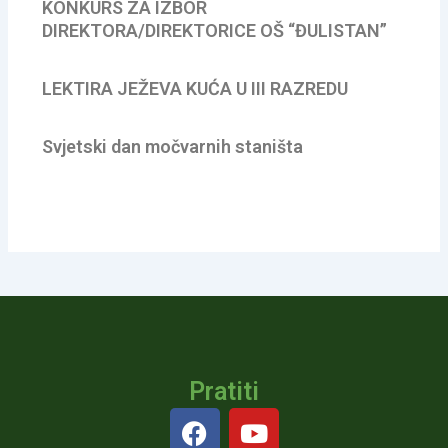
KONKURS ZA IZBOR
DIREKTORA/DIREKTORICE OŠ “ĐULISTAN”
LEKTIRA JEŽEVA KUĆA U III RAZREDU
Svjetski dan močvarnih staništa
Pratiti
F
Y
a
o