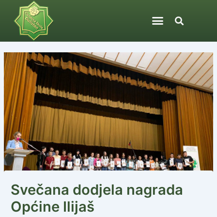
Skip
Post
to
navigation
content
Svečana dodjela nagrada
Općine Ilijaš