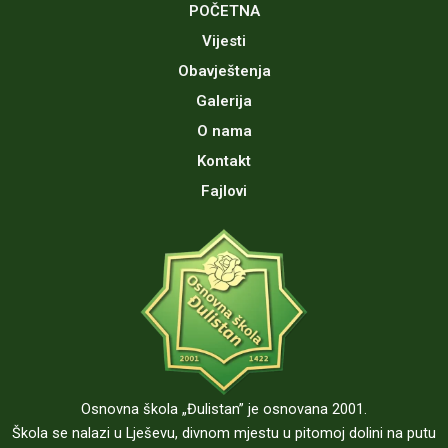
b
u
POČETNA
o
b
Vijesti
o
e
Obavještenja
k
Galerija
O nama
Kontakt
Fajlovi
Osnovna škola „Đulistan” je osnovana 2001.
Škola se nalazi u Lješevu, divnom mjestu u pitomoj dolini na putu