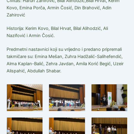
Civitas: Harun Zahirović, Bilal Alihodžić,Bilal Hrvat, Kerim
Kovo, Emina Porča, Armin Čosić, Din Brahović, Adin
Zahirović
Historija: Kerim Kovo, Bilal Hrvat, Bilal Alihodzić, Ali
Nazifović i Armin Čosić.
Predmetni nastavnici koji su vrijedno i predano pripremali
takmičare su: Emina Mešan, Zuhra Hadžalić-Salihefendić,
Alma Kaplan-Balić, Zehra Javdan, Amila Korić Begić, Uzeir
Alispahić, Abdullah Shabar.