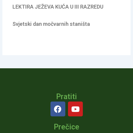
LEKTIRA JEŽEVA KUĆA U III RAZREDU
Svjetski dan močvarnih staništa
Pratiti
F
Y
a
o
c
u
Prečice
e
t